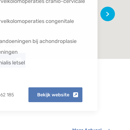
210 2040
ebsite