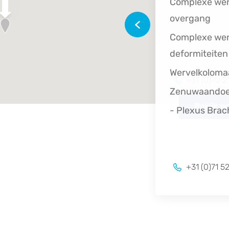
- Pijn
+31 (0)70 
Bekijk w