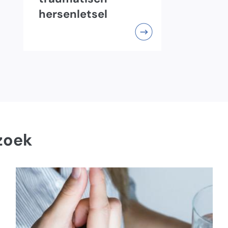
hersenletsel
zoek