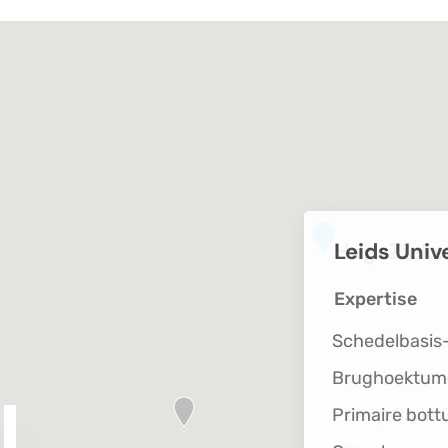
HagaZieke
Expertise
Complexe ope
Functionele n
- Deep Brain 