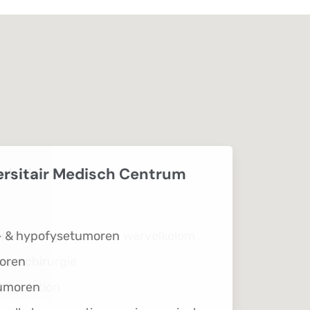
nhuis
raties degeneratieve wervelkolom
eurochirurgie
Stimulation