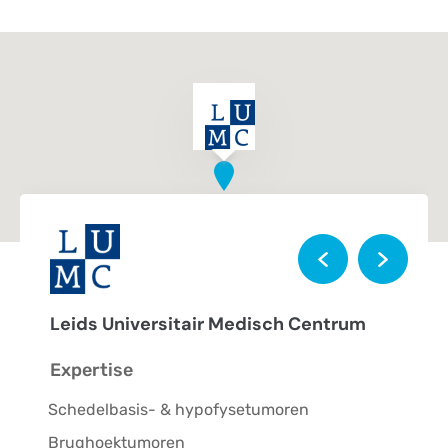
Leids Universitair Medisch Centrum
HagaZiekenhuis
Expertise
Expertise
Schedelbasis- & hypofysetumoren
Complexe operaties degeneratieve
wervelkolom
Brughoektumoren