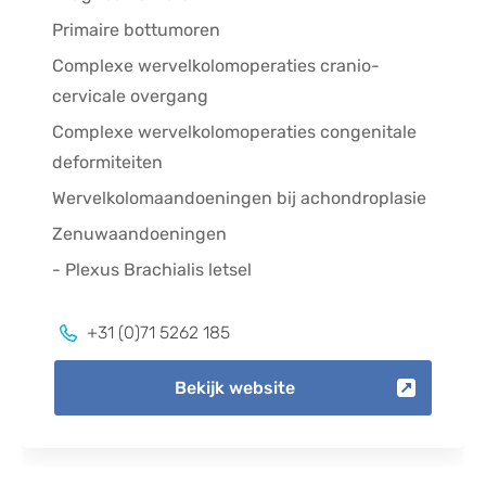
Functionele neurochirurgie
Primaire bottumoren
- Deep Brain Stimulation
Complexe wervelkolomoperaties cranio-
cervicale overgang
- Pijn
Complexe wervelkolomoperaties congenitale
+31 (0)70 210 2040
deformiteiten
Wervelkolomaandoeningen bij achondroplasie
Bekijk website
Zenuwaandoeningen
- Plexus Brachialis letsel
+31 (0)71 5262 185
Bekijk website