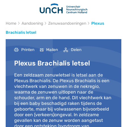
Kruimelpad
Home
Aandoening
Zenuwaandoeningen
Plexus
Brachialis letsel
Printen
Mailen
Delen
Plexus Brachialis letsel
Een zeldzaam zenuwletsel is letsel aan de
Plexus Brachialis. De Plexus Brachialis is een
vlechtwerk van zenuwen in de nekregio,
waarna de zenuwen uitlopen naar de
schouder, arm en de hand. Dit vlechtwerk kan
bij een baby beschadigd raken tijdens de
geboorte, maar bij volwassenen bijvoorbeeld
door een (verkeers)ongeval. In zeldzame
gevallen kan de zenuw worden aangetast
door een ontsteking (syndroom van